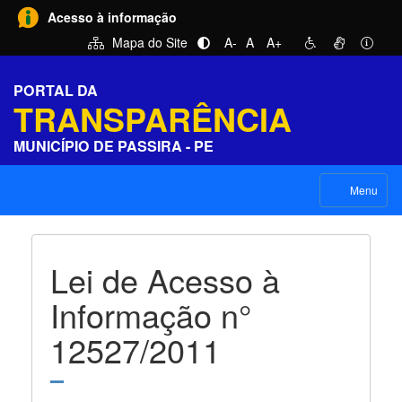
Acesso à informação
Mapa do Site
A-
A
A+
PORTAL DA
TRANSPARÊNCIA
MUNICÍPIO DE PASSIRA - PE
Menu
Lei de Acesso à
Informação n°
12527/2011