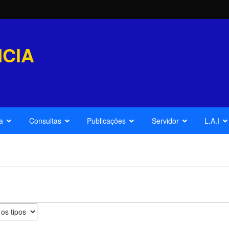
CIA
a
Consultas
Publicações
Servidor
L.A.I