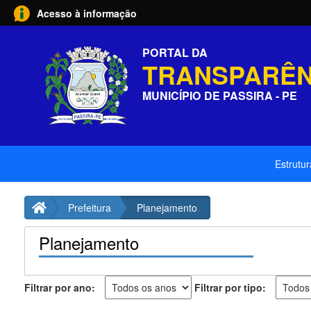
Acesso à informação
PORTAL DA
TRANSPARÊN
MUNICÍPIO DE PASSIRA - PE
Estrutur
Prefeitura
Planejamento
Planejamento
Filtrar por ano:
Filtrar por tipo: