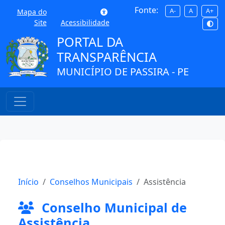
Fonte:
A-
A
A+
Mapa do
Site
Acessibilidade
PORTAL DA
TRANSPARÊNCIA
MUNICÍPIO DE PASSIRA - PE
Início
Conselhos Municipais
Assistência
Conselho Municipal de
Assistência