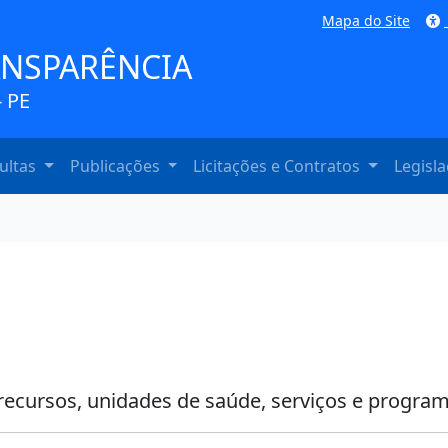
Mapa do Site
ANSPARÊNCIA
 PE
ultas
Publicações
Licitações e Contratos
Legisl
recursos, unidades de saúde, serviços e program