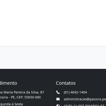
dimento
Contatos
a Maria Pereira da Silva, 87
(81) 4042-1404
ssira - PE, CEP: 55650-000
administracao@passira.pe
gunda à Sexta
CNPJ: 11.097.300/0001-57