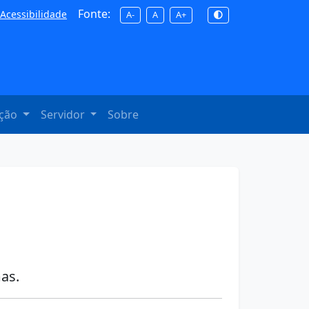
Fonte:
Acessibilidade
A-
A
A+
ação
Servidor
Sobre
as.