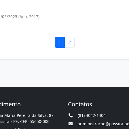
/05/2025 (Ano: 2017)
1
2
dimento
Contatos
a Maria Pereira da Silva, 87
(81) 4042-1404
ssira - PE, CEP: 55650-000
administracao@passira.pe