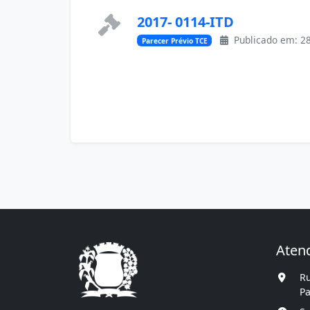
2017- 0114-ITD
Publicado em: 28
Parecer Prévio TCE
Aten
Ru
Pa