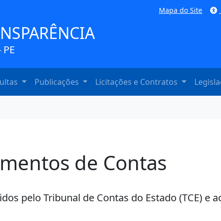
Mapa do Site
ANSPARÊNCIA
 PE
ultas
Publicações
Licitações e Contratos
Legisl
amentos de Contas
dos pelo Tribunal de Contas do Estado (TCE) e a