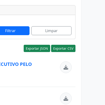
Filtrar
Limpar
Exportar JSON
Exportar CSV
ECUTIVO PELO