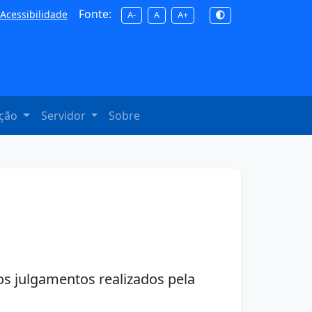
Fonte:
Acessibilidade
A-
A
A+
ação
Servidor
Sobre
os julgamentos realizados pela