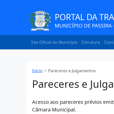
PORTAL DA TR
MUNICÍPIO DE PASSIRA -
Site Oficial do Município
Estrutura
Cons
Início
Pareceres e Julgamentos
Pareceres e Julg
Acesso aos pareceres prévios emiti
Câmara Municipal.